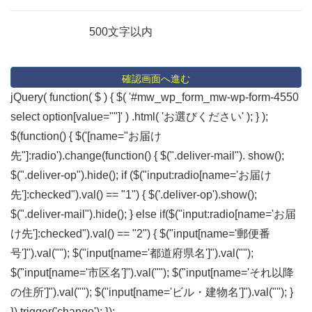
500文字以内
jQuery( function( $ ) { $( '#mw_wp_form_mw-wp-form-4550
select option[value=""]' ) .html( 'お選びください' ); } );
$(function() { $('[name="お届け
先"]:radio').change(function() { $(".deliver-mail"). show();
$(".deliver-op").hide(); if ($("input:radio[name='お届け
先']:checked").val() == "1") { $('.deliver-op').show();
$(".deliver-mail").hide(); } else if($("input:radio[name='お届
け先']:checked").val() == "2") { $("input[name='郵便番
号']").val(""); $("input[name='都道府県名']").val("");
$("input[name='市区名']").val(""); $("input[name='それ以降
の住所']").val("");
$("input[name='ビル・建物名']").val(""); }
}).trigger('change'); });