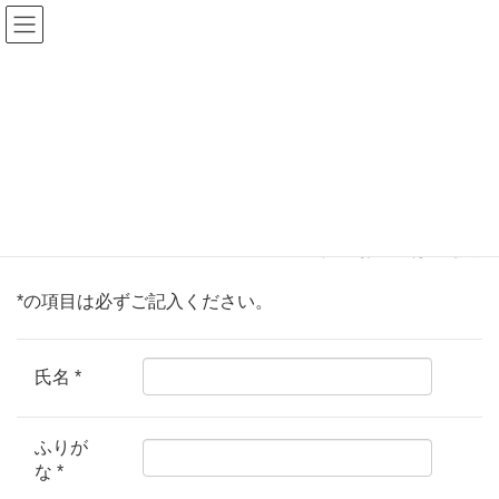
お問い合わせ＜個人のお客様＞
認知症が気になる方はメルマガ登録をどうぞ！
メルマガ登録（無料）へ
HOME
お問い合わせ＜個人のお客様＞
法人のお客様は
こちら
*の項目は必ずご記入ください。
氏名
*
ふりが
な
*