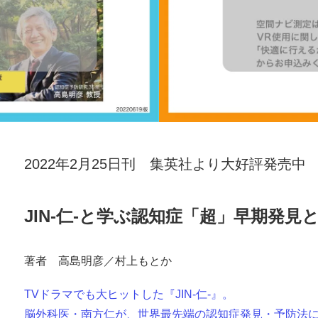
2022年2月25日刊 集英社より大好評発売中
JIN-仁-と学ぶ認知症「超」早期発見
著者 高島明彦／村上もとか
TVドラマでも大ヒットした『JIN-仁-』。
脳外科医・南方仁が、世界最先端の認知症発見・予防法