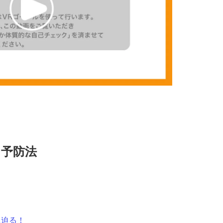
と予防法
に迫る！