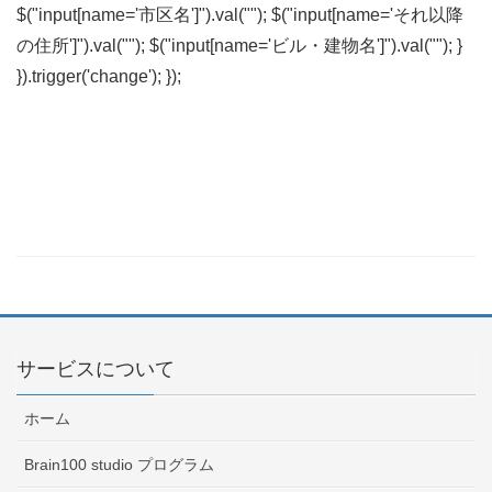
$("input[name='市区名']").val(""); $("input[name='それ以降
の住所']").val(""); $("input[name='ビル・建物名']").val(""); }
}).trigger('change'); });
サービスについて
ホーム
Brain100 studio プログラム