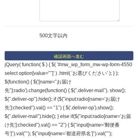
500文字以内
jQuery( function( $ ) { $( '#mw_wp_form_mw-wp-form-4550
select option[value=""]' ) .html( 'お選びください' ); } );
$(function() { $('[name="お届け
先"]:radio').change(function() { $(".deliver-mail"). show();
$(".deliver-op").hide(); if ($("input:radio[name='お届け
先']:checked").val() == "1") { $('.deliver-op').show();
$(".deliver-mail").hide(); } else if($("input:radio[name='お届
け先']:checked").val() == "2") { $("input[name='郵便番
号']").val(""); $("input[name='都道府県名']").val("");