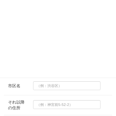
電話番
号
*
会社名 *
郵便番号
都道府県
名
市区名
それ以降
の住所